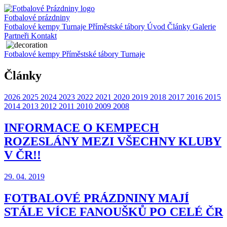
Fotbalové prázdniny
Fotbalové kempy
Turnaje
Příměstské tábory
Úvod
Články
Galerie
Partneři
Kontakt
Fotbalové kempy
Příměstské tábory
Turnaje
Články
2026
2025
2024
2023
2022
2021
2020
2019
2018
2017
2016
2015
2014
2013
2012
2011
2010
2009
2008
INFORMACE O KEMPECH
ROZESLÁNY MEZI VŠECHNY KLUBY
V ČR!!
29. 04. 2019
FOTBALOVÉ PRÁZDNINY MAJÍ
STÁLE VÍCE FANOUŠKŮ PO CELÉ ČR