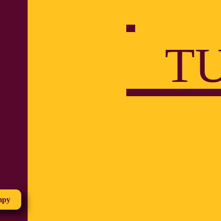
T
mpy