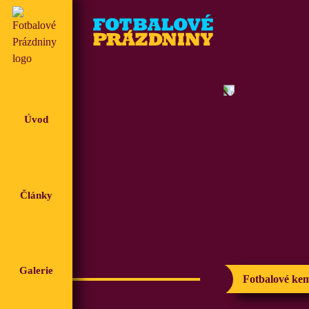
Úvod
Články
Galerie
Fotbalové ke