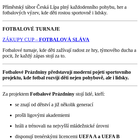
Příměstský tábor Česká Lípa plný každodenního pohybu, her a
fotbalových výzev, kde děti rostou sportovně i lidsky.
FOTBALOVÉ TURNAJE
ZÁKUPY CUP –
FOTBALOVÁ SLÁVA
Fotbalové turnaje, kde děti zažívají radost ze hry, týmového ducha a
pocit, že každý zápas stojí za to.
Fotbalové Prázdniny představují moderní pojetí sportovního
projektu, kde fotbal rozvíjí děti nejen pohybově, ale i lidsky.
Za projektem
Fotbalové Prázdniny
stojí lidé, kteří:
se znají od dětství a již několik generací
prošli ligovými akademiemi
hráli a trénovali na nejvyšší mládežnické úrovni
disponují trenérskými licencemi
UEFA A a UEFA B