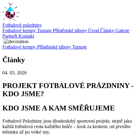
Fotbalové prázdniny
Fotbalové kempy
Turnaje
Příměstské tábory
Úvod
Články
Galerie
Partneři
Kontakt
Fotbalové kempy
Příměstské tábory
Turnaje
Články
04. 03. 2026
PROJEKT FOTBALOVÉ PRÁZDNINY -
KDO JSME?
KDO JSME A KAM SMĚŘUJEME
Fotbalové Prázdniny jsou dlouhodobý sportovní projekt, stejně jako
každá fotbalová cesta každého hráče – krok za krokem, od prvního
tréninku až po velké sny.